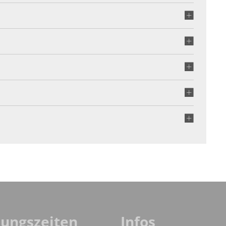
Seniorentreffs
traßenbeleuchtung
leichstellung
Rechnung & Virtuelle Poststelle
ahlen
Wahlergebnisse (bis 2021)
weiterführende Informationen
artenwasserzähler
O
Wahlergebnisse 2024
nungszeiten
Infos