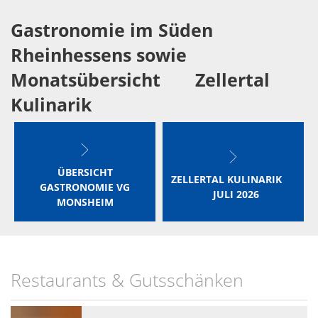
Wein
Gleichstellung
Gastronomie im Süden
Kulinarik
eRechnung & Virtuelle Postst
Rheinhessens sowie
Vom Wein zum Rhein - Die Tou
Monatsübersicht Zellertal
Wahlen
Kulinarik
Gartenwasserzähler
ÜBERSICHT
ZELLERTAL KULINARIK
GASTRONOMIE VG
JULI 2026
MONSHEIM
Restaurants & Gutsschänken