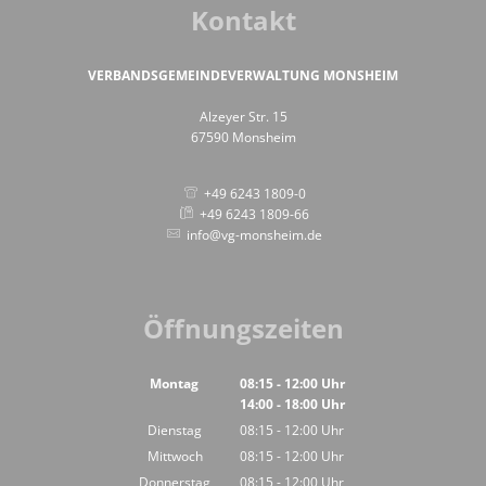
Kontakt
VERBANDSGEMEINDEVERWALTUNG MONSHEIM
Alzeyer Str. 15
67590 Monsheim
+49 6243 1809-0
+49 6243 1809-66
info@vg-monsheim.de
Öffnungszeiten
Montag
08:15
-
12:00
Uhr
14:00
-
18:00
Von 08:15 bis 12:00 Uhr
Uhr
Von 14:00 bis 18:00 Uhr
Dienstag
08:15
-
12:00
Uhr
Von 08:15 bis 12:00 Uhr
Mittwoch
08:15
-
12:00
Uhr
Von 08:15 bis 12:00 Uhr
Donnerstag
08:15
-
12:00
Uhr