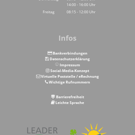
14:00
-
16:00
Von 08:15 bis 12:00 Uhr
Uhr
Von 14:00 bis 16:00 Uhr
Freitag
08:15
-
12:00
Uhr
Von 08:15 bis 12:00 Uhr
Infos
Bankverbindungen
Datenschutzerklärung
Impressum
Social-Media-Konzept
Virtuelle Poststelle / eRechnung
Wichtige Rufnummern
Barrierefreiheit
Leichte Sprache