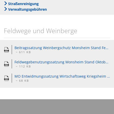
Straßenreinigung
Wein
Gleichstellung
Verwaltungsgebühren
Kulinarik
eRechnung & Virtuelle Postst
Vom Wein zum Rhein - Die Tou
Wahlen
Feldwege und Weinberge
Gartenwasserzähler
Beitragssatzung Weinbergschutz Monsheim Stand Februar 2014.pdf
~ 611 KB
Feldwegebenutzungssatzung Monsheim Stand Oktober 2017.pdf
~ 112 KB
MO Entwidmungssatzung Wirtschaftsweg Kriegsheim Flur 1 Nr. 402_3.pdf
~ 68 KB