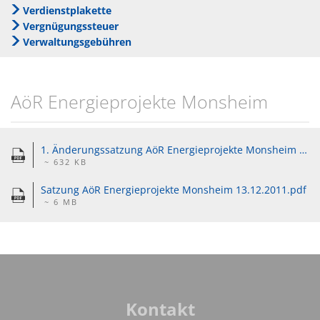
Verdienstplakette
Wein
Gleichstellung
Vergnügungssteuer
Kulinarik
Verwaltungsgebühren
eRechnung & Virtuelle Postst
Vom Wein zum Rhein - Die Tou
Wahlen
AöR Energieprojekte Monsheim
Gartenwasserzähler
1. Änderungssatzung AöR Energieprojekte Monsheim 16.12.2014.pdf
~ 632 KB
Satzung AöR Energieprojekte Monsheim 13.12.2011.pdf
~ 6 MB
Kontakt