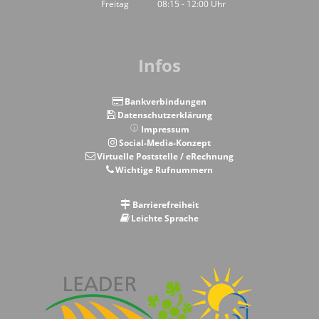
Von 14:00 bis 16:00 Uhr
Freitag
08:15
-
12:00
Uhr
Von 08:15 bis 12:00 Uhr
Infos
Bankverbindungen
Datenschutzerklärung
Impressum
Social-Media-Konzept
Virtuelle Poststelle / eRechnung
Wichtige Rufnummern
Barrierefreiheit
Leichte Sprache