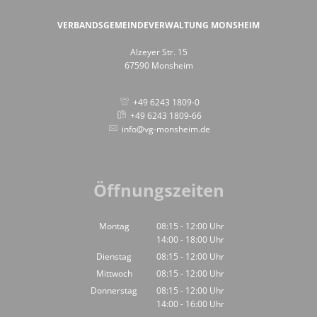
VERBANDSGEMEINDEVERWALTUNG MONSHEIM
Alzeyer Str. 15
67590 Monsheim
+49 6243 1809-0
+49 6243 1809-66
info@vg-monsheim.de
Öffnungszeiten
Montag
08:15
-
12:00
Uhr
14:00
-
18:00
Von 08:15 bis 12:00 Uhr
Uhr
Von 14:00 bis 18:00 Uhr
Dienstag
08:15
-
12:00
Uhr
Von 08:15 bis 12:00 Uhr
Mittwoch
08:15
-
12:00
Uhr
Von 08:15 bis 12:00 Uhr
Donnerstag
08:15
-
12:00
Uhr
14:00
-
16:00
Von 08:15 bis 12:00 Uhr
Uhr