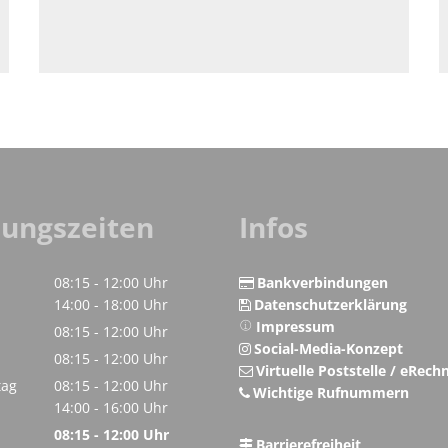
nungszeiten
Infos
08:15
-
12:00
Uhr
Bankverbindungen
Von 08:15 bis 12:00 Uhr
14:00
-
18:00
Uhr
Datenschutzerklärung
Von 14:00 bis 18:00 Uhr
Impressum
08:15
-
12:00
Uhr
Social-Media-Konzept
Von 08:15 bis 12:00 Uhr
h
08:15
-
12:00
Uhr
Virtuelle Poststelle / eRec
Von 08:15 bis 12:00 Uhr
tag
08:15
-
12:00
Uhr
Wichtige Rufnummern
Von 08:15 bis 12:00 Uhr
14:00
-
16:00
Uhr
Von 14:00 bis 16:00 Uhr
08:15
-
12:00
Uhr
Barrierefreiheit