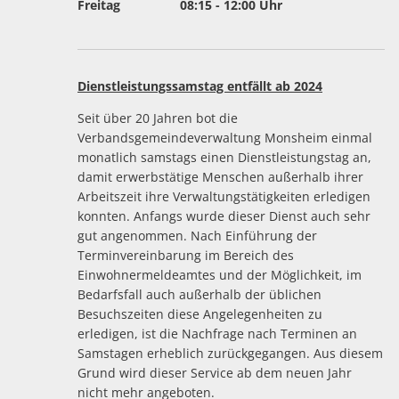
Von 14:00 bis 16:00 Uhr
Freitag
08:15
-
12:00
Uhr
S
Von 08:15 bis 12:00 Uhr
G
Dienstleistungssamstag entfällt ab 2024
e
Seit über 20 Jahren bot die
W
Verbandsgemeindeverwaltung Monsheim einmal
monatlich samstags einen Dienstleistungstag an,
G
damit erwerbstätige Menschen außerhalb ihrer
Arbeitszeit ihre Verwaltungstätigkeiten erledigen
konnten. Anfangs wurde dieser Dienst auch sehr
gut angenommen. Nach Einführung der
Terminvereinbarung im Bereich des
Einwohnermeldeamtes und der Möglichkeit, im
Bedarfsfall auch außerhalb der üblichen
Besuchszeiten diese Angelegenheiten zu
erledigen, ist die Nachfrage nach Terminen an
Samstagen erheblich zurückgegangen. Aus diesem
Grund wird dieser Service ab dem neuen Jahr
nicht mehr angeboten.