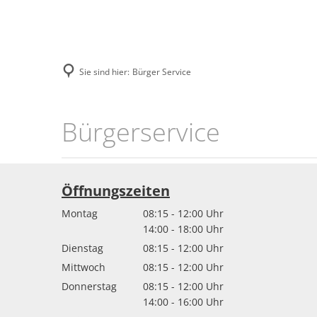
AKTUELLES
BÜR
Amtsblatt
A
Sie sind hier:
Bürger Service
Bekanntmachungen
B
Nachrichten
B
Bürger
Bürgerservice
Stellenausschreibu
F
Service
Zentrale Vergabeste
F
Öffnungszeiten
H
Montag
08:15
-
12:00
Uhr
K
Von 08:15 bis 12:00 Uhr
14:00
-
18:00
Uhr
Von 14:00 bis 18:00 Uhr
Dienstag
08:15
-
12:00
Uhr
S
Von 08:15 bis 12:00 Uhr
Mittwoch
08:15
-
12:00
Uhr
S
Von 08:15 bis 12:00 Uhr
Donnerstag
08:15
-
12:00
Uhr
Von 08:15 bis 12:00 Uhr
14:00
-
16:00
Uhr
S