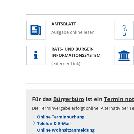
S
Startseite
G
AMTSBLATT
e
Ausgabe online lesen
W
RATS- UND BÜRGER-
G
INFORMATIONSSYSTEM
(externer Link)
Für das
Bürgerbüro
ist ein
Termin no
Die Terminvergabe erfolgt online. Alternativ per T
Online Terminbuchung
Telefon & E-Mail
Online Wohnsitzanmeldung