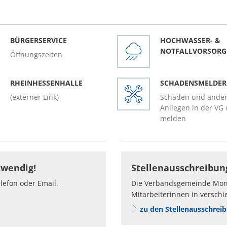
Seniorentreffs
traßenbeleuchtung
leichstellung
BÜRGERSERVICE
HOCHWASSER- &
NOTFALLVORSORG
Rechnung & Virtuelle Poststelle
Öffnungszeiten
ahlen
Wahlergebnisse (bis 2021)
RHEINHESSENHALLE
SCHADENSMELDER
weiterführende Informationen
artenwasserzähler
O
(externer Link)
Schäden und ande
Wahlergebnisse 2024
Anliegen in der VG 
melden
twendig
!
Stellenausschreibu
elefon oder Email.
Die Verbandsgemeinde Mons
Mitarbeiterinnen in versch
zu den Stellenausschrei