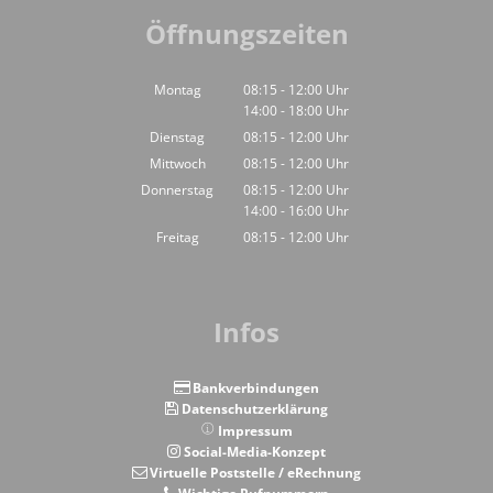
Öffnungszeiten
Montag
08:15
-
12:00
Uhr
14:00
-
18:00
Von 08:15 bis 12:00 Uhr
Uhr
Von 14:00 bis 18:00 Uhr
Dienstag
08:15
-
12:00
Uhr
Von 08:15 bis 12:00 Uhr
Mittwoch
08:15
-
12:00
Uhr
Von 08:15 bis 12:00 Uhr
Donnerstag
08:15
-
12:00
Uhr
14:00
-
16:00
Von 08:15 bis 12:00 Uhr
Uhr
Von 14:00 bis 16:00 Uhr
Freitag
08:15
-
12:00
Uhr
Von 08:15 bis 12:00 Uhr
Infos
Bankverbindungen
Datenschutzerklärung
Impressum
Social-Media-Konzept
Virtuelle Poststelle / eRechnung