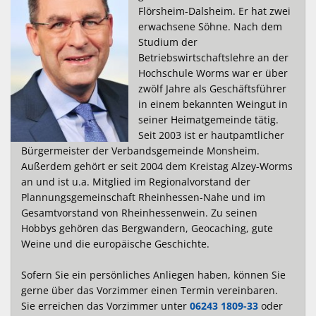
Flörsheim-Dalsheim. Er hat zwei
Wein
Gleichstellung
erwachsene Söhne. Nach dem
Kulinarik
Studium der
eRechnung & Virtuelle Postst
Betriebswirtschaftslehre an der
Vom Wein zum Rhein - Die Tou
Hochschule Worms war er über
Wahlen
zwölf Jahre als Geschäftsführer
Gartenwasserzähler
in einem bekannten Weingut in
seiner Heimatgemeinde tätig.
Seit 2003 ist er hautpamtlicher
Bürgermeister der Verbandsgemeinde Monsheim.
Außerdem gehört er seit 2004 dem Kreistag Alzey-Worms
an und ist u.a. Mitglied im Regionalvorstand der
Plannungsgemeinschaft Rheinhessen-Nahe und im
Gesamtvorstand von Rheinhessenwein. Zu seinen
Hobbys gehören das Bergwandern, Geocaching, gute
Weine und die europäische Geschichte.
Sofern Sie ein persönliches Anliegen haben, können Sie
gerne über das Vorzimmer einen Termin vereinbaren.
Sie erreichen das Vorzimmer unter
06243 1809-33
oder