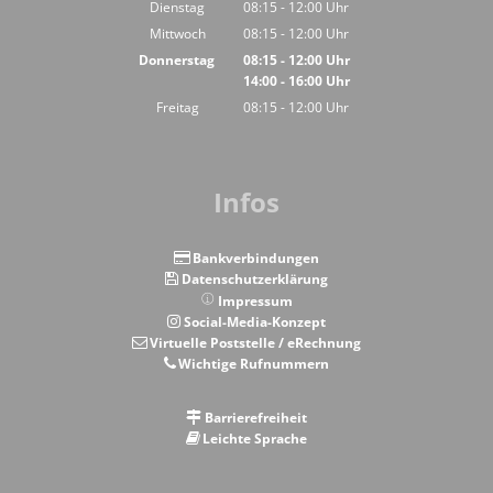
Von 14:00 bis 18:00 Uhr
Dienstag
08:15
-
12:00
Uhr
Von 08:15 bis 12:00 Uhr
Mittwoch
08:15
-
12:00
Uhr
Von 08:15 bis 12:00 Uhr
Donnerstag
08:15
-
12:00
Uhr
14:00
-
16:00
Von 08:15 bis 12:00 Uhr
Uhr
Von 14:00 bis 16:00 Uhr
Freitag
08:15
-
12:00
Uhr
Von 08:15 bis 12:00 Uhr
Infos
Bankverbindungen
Datenschutzerklärung
Impressum
Social-Media-Konzept
Virtuelle Poststelle / eRechnung
Wichtige Rufnummern
Barrierefreiheit
Leichte Sprache