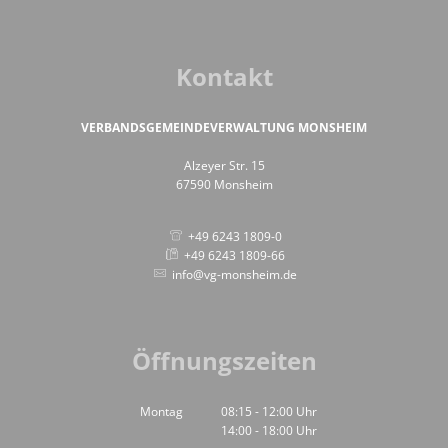
Kontakt
VERBANDSGEMEINDEVERWALTUNG MONSHEIM
Alzeyer Str. 15
67590 Monsheim
+49 6243 1809-0
+49 6243 1809-66
info@vg-monsheim.de
Öffnungszeiten
Montag
08:15
-
12:00
Uhr
14:00
-
18:00
Von 08:15 bis 12:00 Uhr
Uhr