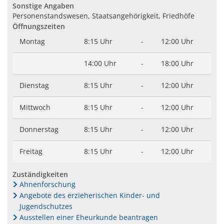
Sonstige Angaben
Wein
Gleichstellung
Personenstandswesen, Staatsangehörigkeit, Friedhöfe
Öffnungszeiten
Kulinarik
eRechnung & Virtuelle Postst
Montag
8:15 Uhr
-
12:00 Uhr
Vom Wein zum Rhein - Die Tou
Wahlen
14:00 Uhr
-
18:00 Uhr
Gartenwasserzähler
Dienstag
8:15 Uhr
-
12:00 Uhr
Mittwoch
8:15 Uhr
-
12:00 Uhr
Donnerstag
8:15 Uhr
-
12:00 Uhr
Freitag
8:15 Uhr
-
12:00 Uhr
Zuständigkeiten
Ahnenforschung
Angebote des erzieherischen Kinder- und
Jugendschutzes
Ausstellen einer Eheurkunde beantragen