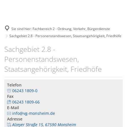
BÜRGER SERVICE
Amtsblatt
VERWALTUNG
Ansprechpartner*innen
ORTSGEMEINDEN
Bekanntmachungen
Rathaus
TOURISMUS & KULTUR
Bürgerbüro
Flörsheim-Dalsheim
Sie sind hier:
Fachbereich 2 - Ordnung, Verkehr, Bürgerdienste
Nachrichten
Beiträge
Anreise & Öffnugszeiten
Bürgerbus
Sachgebiet 2.8 - Personenstandswesen, Staatsangehörigkeit, Friedhöfe
Hohen-Sülzen
Stellenausschreibungen
Flächennutzungs- und Be
Stadtradeln
Sachgebiet 2.8 -
Formulare und Dokumente
Mölsheim
Zentrale Vergabestelle
Informationen für Behörd
Veranstaltungskalender
Personenstandswesen,
Fundbüro
Monsheim
Klimaschutz
Trulloradwanderung
Staatsangehörigkeit, Friedhöfe
Hochwasser- & Notfallvorso
Mörstadt
Satzungen
Kultur im Süden Rheinhessens
Kindertagesstätten
Offstein
Telefon
Statistik (externer Link)
Ausflüge & Sehenswertes
06243 1809-0
Schadensmelder
Wachenheim
Fax
Wertstoffhof & Abfallentso
Wandern
06243 1809-66
Seniorinnen & Senioren
E-Mail
Radfahren
info@vg-monsheim.de
Standesamt
Adresse
Gastgeber
Straßenbeleuchtung
Alzeyer Straße 15, 67590 Monsheim