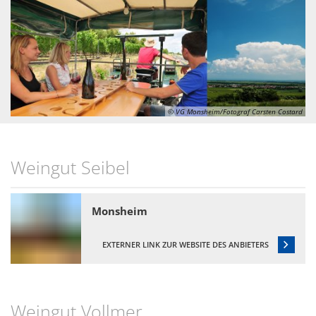
Wein
Gleichstellung
Kulinarik
eRechnung & Virtuelle Postst
Vom Wein zum Rhein - Die Tou
Wahlen
Gartenwasserzähler
© VG Monsheim/Fotograf Carsten Costard
Weingut Seibel
Monsheim
EXTERNER LINK ZUR WEBSITE DES ANBIETERS
Weingut Vollmer