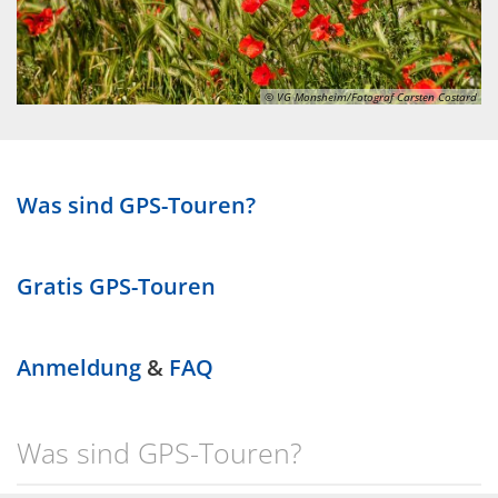
Wein
Gleichstellung
Kulinarik
eRechnung & Virtuelle Postst
© VG Monsheim/Fotograf Carsten Costard
Vom Wein zum Rhein - Die Tou
Wahlen
Gartenwasserzähler
Was sind GPS-Touren?
Gratis GPS-Touren
Anmeldung
&
FAQ
Was sind GPS-Touren?