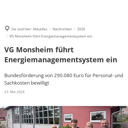
BÜRGER SERVICE
Amtsblatt
VERWALTUNG
Ansprechpartner*innen
ORTSGEMEINDEN
Bekanntmachungen
Rathaus
TOURISMUS & KULTUR
Bürgerbüro
Flörsheim-Dalsheim
Sie sind hier:
Aktuelles
Nachrichten
2026
Nachrichten
Beiträge
Anreise & Öffnugszeiten
Bürgerbus
VG Monsheim führt Energiemanagementsystem ein
Hohen-Sülzen
Stellenausschreibungen
Flächennutzungs- und Be
Stadtradeln
VG Monsheim führt
Formulare und Dokumente
Mölsheim
Zentrale Vergabestelle
Informationen für Behörd
Veranstaltungskalender
Energiemanagementsystem ein
Fundbüro
Monsheim
Klimaschutz
Trulloradwanderung
Hochwasser- & Notfallvorso
Mörstadt
Bundesförderung von 290.080 Euro für Personal- und
Satzungen
Kultur im Süden Rheinhessens
Kindertagesstätten
Sachkosten bewilligt
Offstein
Statistik (externer Link)
Ausflüge & Sehenswertes
Schadensmelder
23. Mai 2026
Wachenheim
Wertstoffhof & Abfallentso
Wandern
Seniorinnen & Senioren
Radfahren
Standesamt
Gastgeber
Straßenbeleuchtung