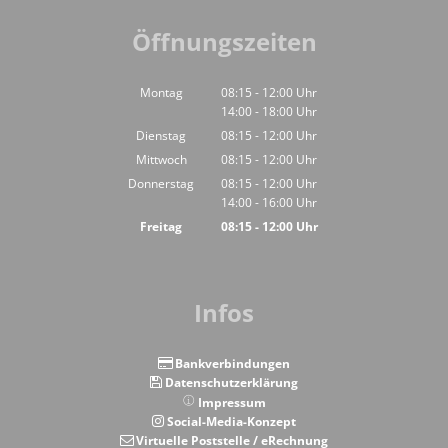
Öffnungszeiten
Montag
08:15
-
12:00
Uhr
14:00
-
18:00
Von 08:15 bis 12:00 Uhr
Uhr
Von 14:00 bis 18:00 Uhr
Dienstag
08:15
-
12:00
Uhr
Von 08:15 bis 12:00 Uhr
Mittwoch
08:15
-
12:00
Uhr
Von 08:15 bis 12:00 Uhr
Donnerstag
08:15
-
12:00
Uhr
14:00
-
16:00
Von 08:15 bis 12:00 Uhr
Uhr
Von 14:00 bis 16:00 Uhr
Freitag
08:15
-
12:00
Uhr
Von 08:15 bis 12:00 Uhr
Infos
Bankverbindungen
Datenschutzerklärung
Impressum
Social-Media-Konzept
Virtuelle Poststelle / eRechnung