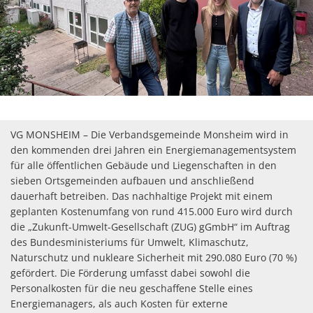
Wein
Gleichstellung
Kulinarik
eRechnung & Virtuelle Postst
Vom Wein zum Rhein - Die Tou
Wahlen
Gartenwasserzähler
VG MONSHEIM – Die Verbandsgemeinde Monsheim wird in
den kommenden drei Jahren ein Energiemanagementsystem
für alle öffentlichen Gebäude und Liegenschaften in den
sieben Ortsgemeinden aufbauen und anschließend
dauerhaft betreiben. Das nachhaltige Projekt mit einem
geplanten Kostenumfang von rund 415.000 Euro wird durch
die „Zukunft-Umwelt-Gesellschaft (ZUG) gGmbH“ im Auftrag
des Bundesministeriums für Umwelt, Klimaschutz,
Naturschutz und nukleare Sicherheit mit 290.080 Euro (70 %)
gefördert. Die Förderung umfasst dabei sowohl die
Personalkosten für die neu geschaffene Stelle eines
Energiemanagers, als auch Kosten für externe