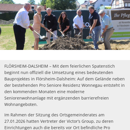
Wein
Gleichstellung
Kulinarik
eRechnung & Virtuelle Postst
Vom Wein zum Rhein - Die Tou
Wahlen
Gartenwasserzähler
FLÖRSHEIM-DALSHEIM – Mit dem feierlichen Spatenstich
beginnt nun offiziell die Umsetzung eines bedeutenden
Bauprojektes in Flörsheim-Dalsheim: Auf dem Gelände neben
der bestehenden Pro Seniore Residenz Wonnegau entsteht in
den kommenden Monaten eine moderne
Seniorenwohnanlage mit ergänzenden barrierefreien
Wohnangeboten.
Im Rahmen der Sitzung des Ortsgemeinderates am
27.01.2026 hatten Vertreter der Victor’s Group, zu deren
Einrichtungen auch die bereits vor Ort befindliche Pro