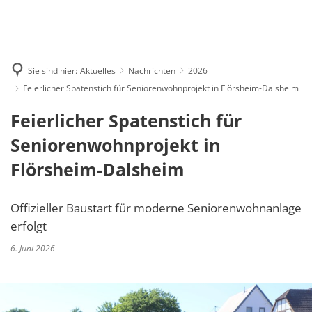
BÜRGER SERVICE
Amtsblatt
VERWALTUNG
Ansprechpartner*innen
ORTSGEMEINDEN
Bekanntmachungen
Rathaus
TOURISMUS & KULTUR
Bürgerbüro
Flörsheim-Dalsheim
Sie sind hier:
Aktuelles
Nachrichten
2026
Nachrichten
Beiträge
Anreise & Öffnugszeiten
Bürgerbus
Feierlicher Spatenstich für Seniorenwohnprojekt in Flörsheim-Dalsheim
Hohen-Sülzen
Stellenausschreibungen
Flächennutzungs- und Be
Stadtradeln
Feierlicher Spatenstich für
Formulare und Dokumente
Mölsheim
Zentrale Vergabestelle
Informationen für Behörd
Veranstaltungskalender
Seniorenwohnprojekt in
Fundbüro
Monsheim
Klimaschutz
Trulloradwanderung
Flörsheim-Dalsheim
Hochwasser- & Notfallvorso
Mörstadt
Satzungen
Kultur im Süden Rheinhessens
Kindertagesstätten
Offstein
Offizieller Baustart für moderne Seniorenwohnanlage
Statistik (externer Link)
Ausflüge & Sehenswertes
Schadensmelder
erfolgt
Wachenheim
Wertstoffhof & Abfallentso
Wandern
6. Juni 2026
Seniorinnen & Senioren
Radfahren
Standesamt
Gastgeber
Straßenbeleuchtung