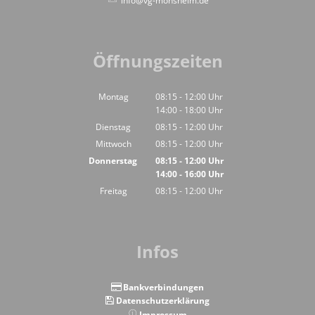
info@vg-monsheim.de
Öffnungszeiten
Montag
08:15
-
12:00
Uhr
14:00
-
18:00
Von 08:15 bis 12:00 Uhr
Uhr
Von 14:00 bis 18:00 Uhr
Dienstag
08:15
-
12:00
Uhr
Von 08:15 bis 12:00 Uhr
Mittwoch
08:15
-
12:00
Uhr
Von 08:15 bis 12:00 Uhr
Donnerstag
08:15
-
12:00
Uhr
14:00
-
16:00
Von 08:15 bis 12:00 Uhr
Uhr
Von 14:00 bis 16:00 Uhr
Freitag
08:15
-
12:00
Uhr
Von 08:15 bis 12:00 Uhr
Infos
Bankverbindungen
Datenschutzerklärung
Impressum