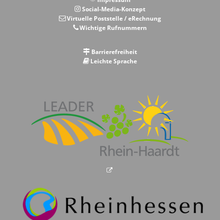
Social-Media-Konzept
Virtuelle Poststelle / eRechnung
Wichtige Rufnummern
Barrierefreiheit
Leichte Sprache